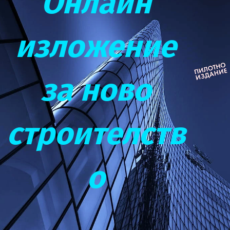
Онлайн
изложение
за ново
строителств
о